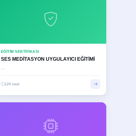
EĞITIM SERTIFIKASI
SES MEDİTASYON UYGULAYICI EĞİTİMİ
...
120 saat