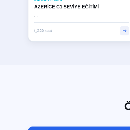
AZERİCE C1 SEVİYE EĞİTİMİ
...
120 saat
Ö