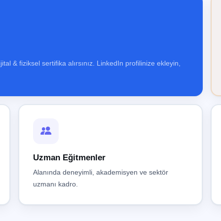
 & fiziksel sertifika alırsınız. LinkedIn profilinize ekleyin,
Uzman Eğitmenler
Alanında deneyimli, akademisyen ve sektör
uzmanı kadro.