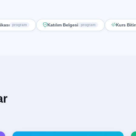
fikası
Katılım Belgesi
Kurs Biti
program
program
ar