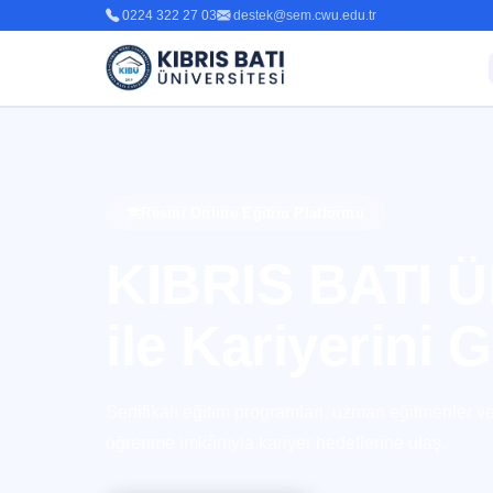
0224 322 27 03
destek@sem.cwu.edu.tr
Resmi Online Eğitim Platformu
KIBRIS BATI 
ile Kariyerini G
Sertifikalı eğitim programları, uzman eğitmenler v
öğrenme imkânıyla kariyer hedeflerine ulaş.