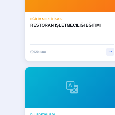
EĞITIM SERTIFIKASI
RESTORAN İŞLETMECİLİĞİ EĞİTİMİ
...
120 saat
DİL EĞİTİMLERİ