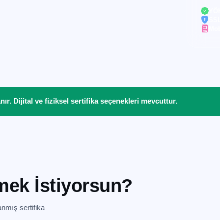
YÖK
SSL
Mob
r. Dijital ve fiziksel sertifika seçenekleri mevcuttur.
mek İstiyorsun?
anmış sertifika