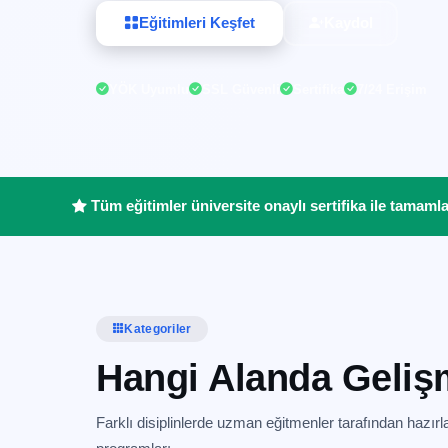
Eğitimleri Keşfet
Kaydol
YÖK Uyumlu
SSL Güvenli
Sertifika
7/24 Erişim
Tüm eğitimler üniversite onaylı sertifika ile tamamlanı
Kategoriler
Hangi Alanda Geliş
Farklı disiplinlerde uzman eğitmenler tarafından hazırl