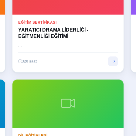
EĞITIM SERTIFIKASI
YARATICI DRAMA LİDERLİĞİ -
EĞİTMENLİĞİ EĞİTİMİ
...
320 saat
DİL EĞİTİMLERİ