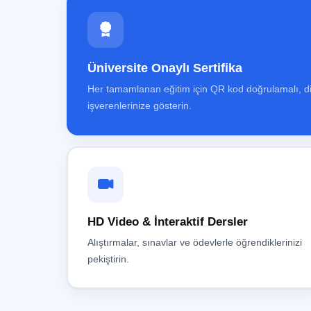
Üniversite Onaylı Sertifika
Her tamamlanan eğitim için QR kod doğrulamalı, dijital
işverenlerinize gösterin.
HD Video & İnteraktif Dersler
Alıştırmalar, sınavlar ve ödevlerle öğrendiklerinizi
pekiştirin.