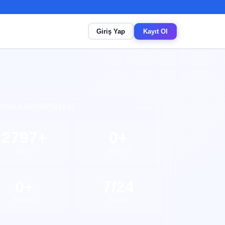
Giriş Yap
Kayıt Ol
TFORM İSTATISTIKLERI
2797+
0+
Eğitim
Öğrenci
0+
7/24
Sertifika
Erişim