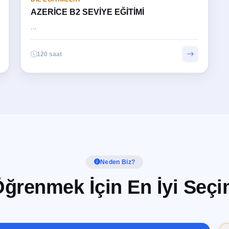
AZERİCE B2 SEVİYE EĞİTİMİ
...
120 saat
Neden Biz?
ğrenmek İçin En İyi Seç