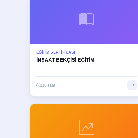
EĞITIM SERTIFIKASI
İNŞAAT BEKÇİSİ EĞİTİMİ
...
120 saat