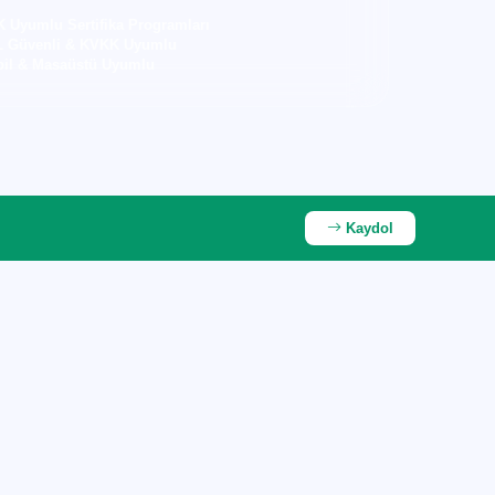
 Uyumlu Sertifika Programları
 Güvenli & KVKK Uyumlu
il & Masaüstü Uyumlu
Kaydol