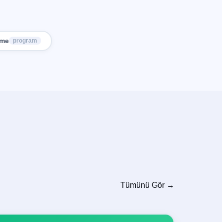
rme
program
Tümünü Gör →